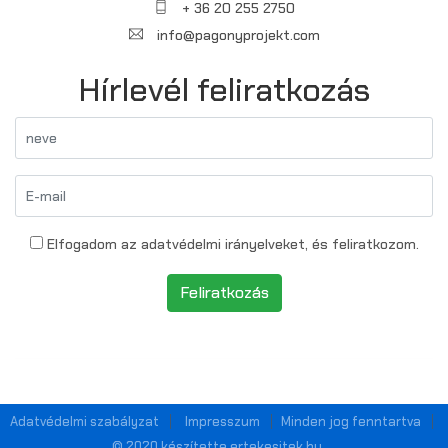
+ 36 20 255 2750
info@pagonyprojekt.com
Hírlevél feliratkozás
Elfogadom az adatvédelmi irányelveket, és feliratkozom.
Feliratkozás
Adatvédelmi szabályzat
Impresszum
Minden jog fenntartva
© 2020 készítette ertekesitek.hu