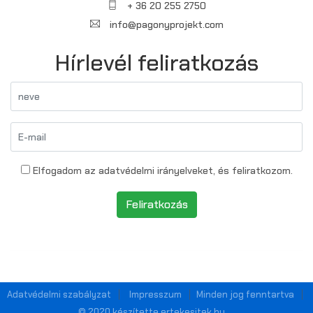
+ 36 20 255 2750
info@pagonyprojekt.com
Hírlevél feliratkozás
Elfogadom az adatvédelmi irányelveket, és feliratkozom.
Feliratkozás
Adatvédelmi szabályzat
Impresszum
Minden jog fenntartva
© 2020 készítette ertekesitek.hu