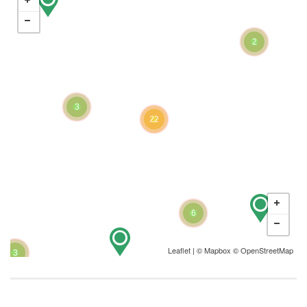
2
3
22
6
Leaflet
| ©
Mapbox
©
OpenStreetMap
3