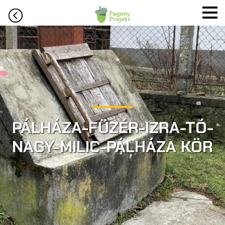
PÁLHÁZA-FÜZÉR-IZRA-TÓ-
NAGY-MILIC-PÁLHÁZA KÖR