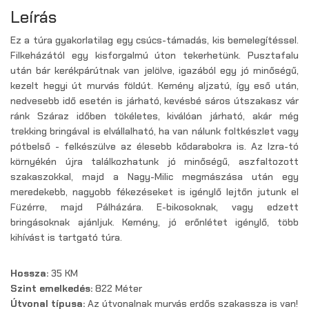
Leírás
Ez a túra gyakorlatilag egy csúcs-támadás, kis bemelegítéssel.
Filkeházától egy kisforgalmú úton tekerhetünk. Pusztafalu
után bár kerékpárútnak van jelölve, igazából egy jó minőségű,
kezelt hegyi út murvás földút. Kemény aljzatú, így eső után,
nedvesebb idő esetén is járható, kevésbé sáros útszakasz vár
ránk Száraz időben tökéletes, kiválóan járható, akár még
trekking bringával is elvállalható, ha van nálunk foltkészlet vagy
pótbelső - felkészülve az élesebb kődarabokra is. Az Izra-tó
környékén újra találkozhatunk jó minőségű, aszfaltozott
szakaszokkal, majd a Nagy-Milic megmászása után egy
meredekebb, nagyobb fékezéseket is igénylő lejtőn jutunk el
Füzérre, majd Pálházára. E-bikosoknak, vagy edzett
bringásoknak ajánljuk. Kemény, jó erőnlétet igénylő, több
kihívást is tartgató túra.
Hossza:
35 KM
Szint emelkedés:
822 Méter
Útvonal típusa:
Az útvonalnak murvás erdős szakassza is van!