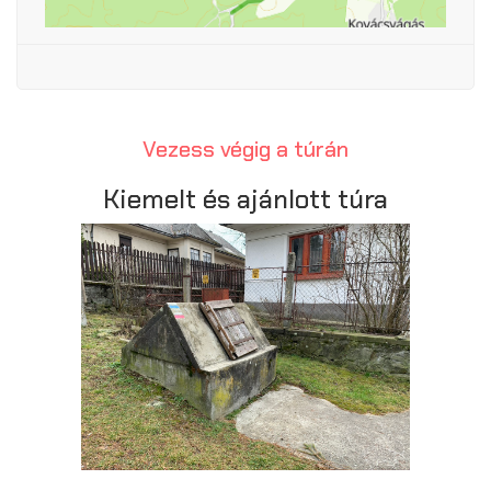
Vezess végig a túrán
Kiemelt és ajánlott túra